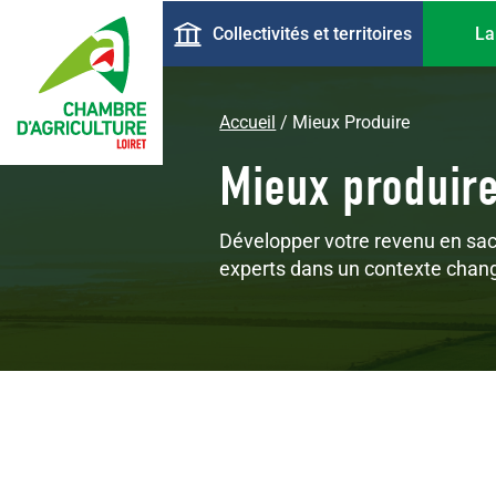
Aller
Navigation
Collectivités et territoires
La
au
principale
contenu
principal
Accueil
Mieux Produire
Mieux produir
Développer votre revenu en sac
experts dans un contexte chan