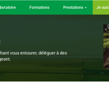
Top
boratoire
Formations
Prestations
Je sui
menu
e
hant vous entourer, déléguer à des
geant.