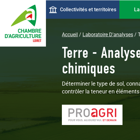
Aller
Navigation
Collectivités et territoires
La
au
principale
contenu
principal
Accueil
Laboratoire D'analyses
Terre - Analys
chimiques
Déterminer le type de sol, conna
contrôler la teneur en éléments