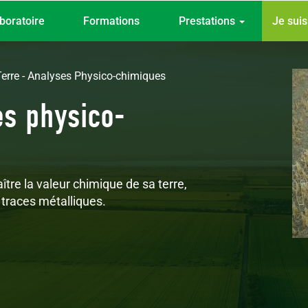
Top
boratoire
Formations
Prestations
Je sui
menu
Terre - Analyses Physico-chimiques
es physico-
ître la valeur chimique de sa terre,
 traces métalliques.