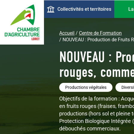
Aller
Navigation
Collectivités et territoires
La
au
principale
contenu
principal
Accueil
Centre de Formation
NOUVEAU : Production de Fruits 
NOUVEAU : Prod
rouges, comme
Productions végétales
Diversi
Objectifs de la formation : Acqu
en fruits rouges (fraises, frambo
productions (hors sol et pleine 
Protection Biologique Intégrée (
débouchés commerciaux.