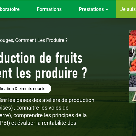
Top
boratoire
Formations
Prestations
Je sui
menu
Rouges, Comment Les Produire ?
uction de fruits
nt les produire ?
fication & circuits courts
érir les bases des ateliers de production
ises) , connaitre les voies de
terre), comprendre les principes de la
PBI) et évaluer la rentabilité des