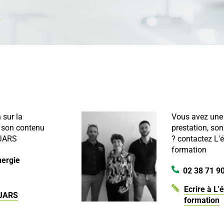
.
 sur la
Vous avez une 
, son contenu
prestation, son
EJARS
?
contactez L'
formation
nergie
02 38 71 9
Ecrire à L'
EJARS
formation