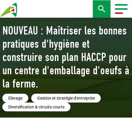
Aller
au
Togg
contenu
navig
principal
NOUVEAU : Maîtriser les bonnes
pratiques d'hygiène et
construire son plan HACCP pour
un centre d'emballage d'oeufs à
la ferme.
Elevage
Gestion et stratégie d'entreprise
Diversification & circuits courts