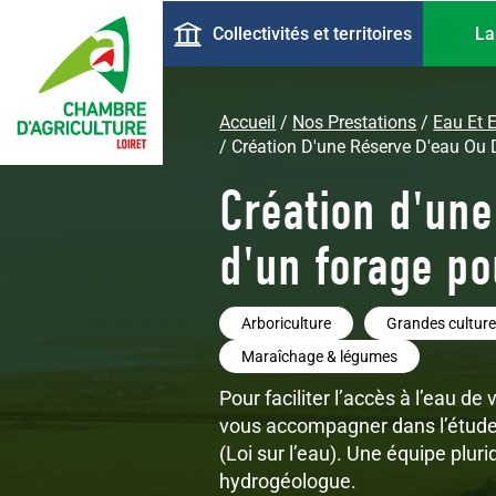
Aller
Navigation
Collectivités et territoires
La
au
principale
contenu
principal
Accueil
Nos Prestations
Eau Et 
Création D'une Réserve D'eau Ou D
Création d'une
d'un forage pou
Arboriculture
Grandes cultur
Maraîchage & légumes
Pour faciliter l’accès à l’eau d
vous accompagner dans l’étude e
(Loi sur l’eau). Une équipe pluri
hydrogéologue.