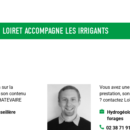
 LOIRET ACCOMPAGNE LES IRRIGANTS
 sur la
Vous avez une 
, son contenu
prestation, son
CHATEVAIRE
?
contactez L
eillère
Hydrogéolo
forages
02 38 71 9