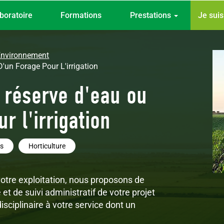
Top
boratoire
Formations
Prestations
Je sui
menu
Environnement
'un Forage Pour L'irrigation
 réserve d'eau ou
r l'irrigation
es
Horticulture
e votre exploitation, nous proposons de
t de suivi administratif de votre projet
disciplinaire à votre service dont un