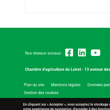
Nos réseaux sociaux :
Chambre d'agriculture du Loiret - 13 avenue d
Plan du site
Menu
Mentions légales
Données per
Pied
Gestion des cookies
de
page
En cliquant sur « Accepter », vous acceptez le stockage 
votre expérience de navigation, d'accéder à des fonctio