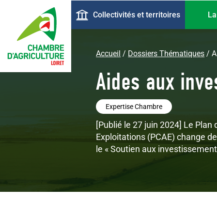
Aller
Navigation
Collectivités et territoires
La
au
principale
contenu
principal
Accueil
Dossiers Thématiques
A
Aides aux inve
Expertise Chambre
[Publié le 27 juin 2024] Le Plan
Exploitations (PCAE) change de
le « Soutien aux investissements