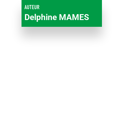
AUTEUR
Delphine MAMES
Modernisation
des
exploitations
agricoles
Conseil Régional et