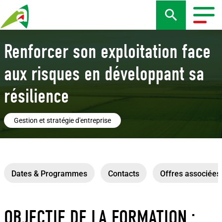
Aller
au
Togg
contenu
navig
principal
Renforcer son exploitation face
aux risques en développant sa
résilience
Gestion et stratégie d'entreprise
Dates & Programmes
Contacts
Offres associées
OBJECTIF DE LA FORMATION :