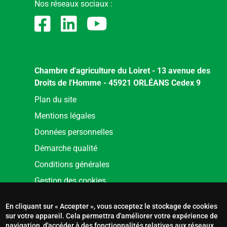
Nos réseaux sociaux :
Chambre d'agriculture du Loiret - 13 avenue des
Droits de l'Homme - 45921 ORLÉANS Cedex 9
Menu
Plan du site
Pied
Mentions légales
de
Données personnelles
page
Démarche qualité
Conditions générales
Gestion des cookies
En cliquant sur « Accepter », vous acceptez le stockage de cookies
sur votre appareil. Cela permettra d'améliorer votre expérience de
navigation, d'accéder à des fonctionnalités relatives aux réseaux