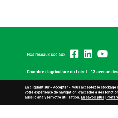
Nos réseaux sociaux :
Chambre d'agriculture du Loiret - 13 avenue d
En cliquant sur « Accepter », vous acceptez le stockage 
Plan du site
Menu
Mentions légales
Données per
votre expérience de navigation, d'accéder à des fonctio
Pied
Gestion des cookies
aussi d'analyser votre utilisation.
En savoir plus
|
Préfér
de
page