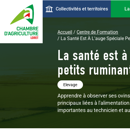
Aller
Navigation
Collectivités et territoires
La
au
principale
contenu
principal
Accueil
Centre de Formation
La Santé Est À L'auge Spéciale P
La santé est à
petits ruminan
Elevage
Apprendre à observer ses ovins/
principaux liées à l'alimentatio
importantes au technicien et au