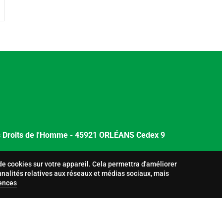
es Droits de l'Homme - 45921 ORLÉANS Cedex 9
de cookies sur votre appareil. Cela permettra d'améliorer
sonnelles
Démarche qualité
Conditions générales
nnalités relatives aux réseaux et médias sociaux, mais
ences