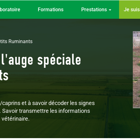
Top
boratoire
Formations
Prestations
Je sui
menu
etits Ruminants
 l'auge spéciale
ts
caprins et à savoir décoder les signes
n. Savoir transmettre les informations
 vétérinaire.