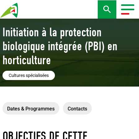
Aller
au
Togg
contenu
navig
principal
Initiation à la protection
biologique intégrée (PBI) en
horticulture
Cultures spécialisées
Dates & Programmes
Contacts
OBJECTIFS DE CETTE