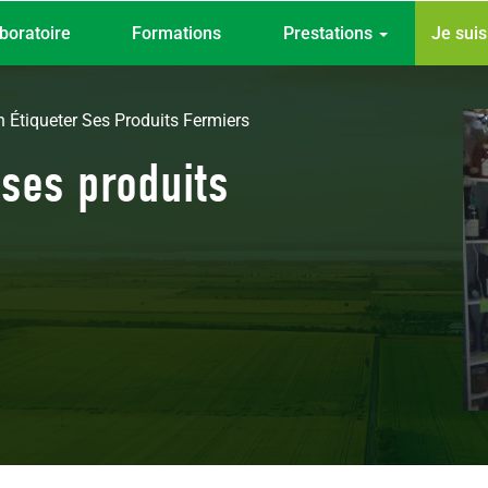
Top
boratoire
Formations
Prestations
Je sui
menu
n Étiqueter Ses Produits Fermiers
 ses produits