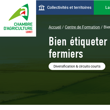
Aller
Navigation
Collectivités et territoires
La
au
principale
contenu
principal
Accueil
Centre de Formation
Bie
Bien étiqueter
fermiers
Diversification & circuits courts