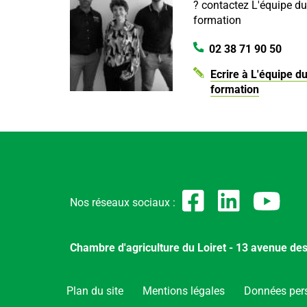
?
contactez L'équipe du
formation
02 38 71 90 50
Ecrire à L'équipe d
formation
Nos réseaux sociaux :
Chambre d'agriculture du Loiret - 13 avenue d
Plan du site
Menu
Mentions légales
Données per
Pied